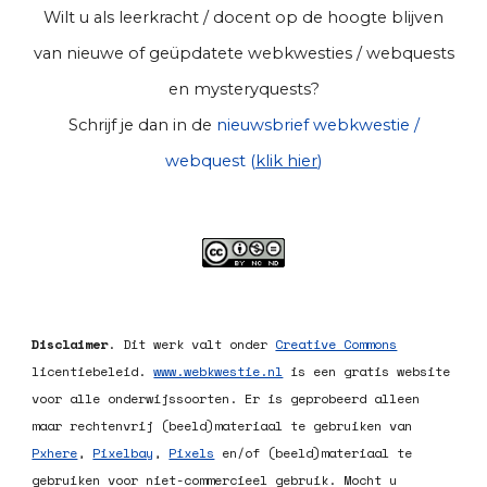
Wilt u als leerkracht / docent op de hoogte blijven
van nieuwe of geüpdatete webkwesties / webquests
en mysteryquests?
Schrijf je dan in de
nieuwsbrief webkwestie /
webquest (
klik hier
)
Disclaimer
. Dit werk valt onder
Creative Commons
licentiebeleid
.
www.webkwestie.nl
is een gratis website
voor alle onderwijssoorten. Er is geprobeerd alleen
maar rechtenvrij (beeld)materiaal te gebruiken van
Pxhere
,
Pixelbay
,
Pixels
en/of (beeld)materiaal te
gebruiken voor niet-commercieel gebruik. Mocht u