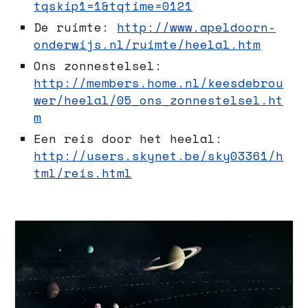
tqskip1=1&tqtime=0121
De ruimte:
http://www.apeldoorn-
onderwijs.nl/ruimte/heelal.htm
Ons zonnestelsel:
http://members.home.nl/keesdebrou
wer/heelal/05_ons_zonnestelsel.ht
m
Een reis door het heelal:
http://users.skynet.be/sky03361/h
tml/reis.html