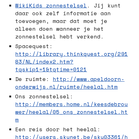
WikiKids zonnestelsel
. Jij kunt
daar ook zelf informatie aan
toevoegen, maar dat moet je
alleen doen wanneer je het
zonnestelsel hebt verkend.
Spacequest:
http://library.thinkquest.org/291
83/NL/index2.htm?
tqskip1=1&tqtime=0121
De ruimte:
http://www.apeldoorn-
onderwijs.nl/ruimte/heelal.htm
Ons zonnestelsel:
http://members.home.nl/keesdebrou
wer/heelal/05_ons_zonnestelsel.ht
m
Een reis door het heelal:
http://users.skynet.be/sky03361/h